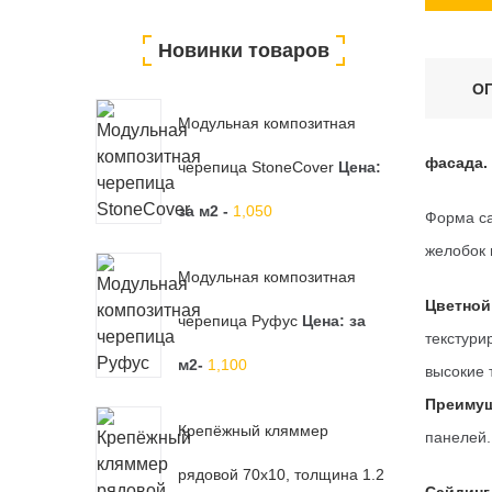
Новинки товаров
О
Модульная композитная
фасада.
черепица StoneCover
Цена:
за м2 -
1,050
Форма са
желобок 
Модульная композитная
Цветной
черепица Руфус
Цена:
за
текстури
м2-
1,100
высокие 
Преимущ
Крепёжный кляммер
панелей.
рядовой 70х10, толщина 1.2