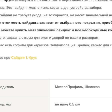
 L брус
– монтируют горизонтально и вертикально расположения п
низ. Этот сайдинг можно использовать для устройства забора.
айдинг не требует ухода, не возгорается, не несёт значительной н
я стоимость сайдинга зависит от выбранного покрытия, прио
ы можете купить металлический сайдинг и все необходимые 
ого, заказать откосы для окон и дверей по вашим размерам.
нас есть софиты для карнизов, теплоизоляция, крепёж, каркас для 
ее про
Сайдинг L-брус
водитель
МеталлПрофиль, Шелехов
на, мм
не ниже 0.5 мм