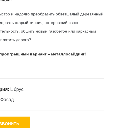
ыстро и надолго преобразить обветшалый деревянный
ицевать старый кирпич, потерявший свою
тельность, обшить новый газобетон или каркасный
 платить дорого?
проигрышный вариант – металлосайдинг!
рия:
L брус
:
Фасад
ЗВОНИТЬ